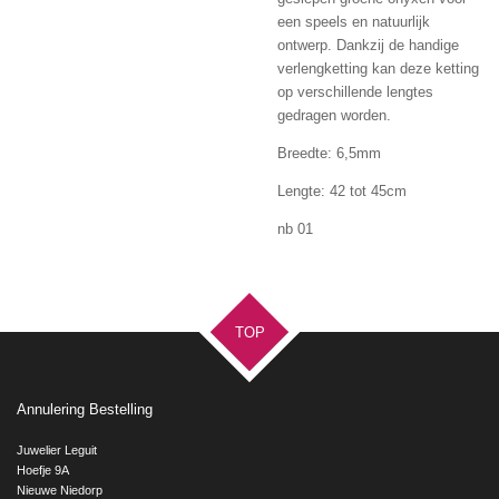
een speels en natuurlijk
ontwerp.
Dankzij de handige
verlengketting kan deze ketting
op verschillende lengtes
gedragen worden.
Breedte: 6,5mm
Lengte: 42 tot 45cm
nb 01
TOP
Annulering Bestelling
Juwelier Leguit
Hoefje 9A
Nieuwe Niedorp