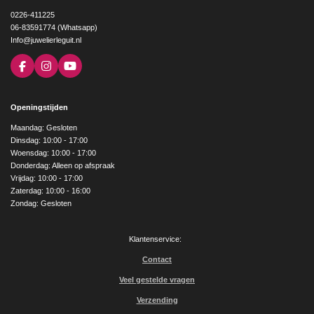
0226-411225
06-83591774 (Whatsapp)
Info@juwelierleguit.nl
F
I
Y
a
n
o
c
s
u
e
t
T
Openingstijden
b
a
u
o
g
b
Maandag: Gesloten
o
r
e
Dinsdag: 10:00 - 17:00
k
a
Woensdag: 10:00 - 17:00
m
Donderdag: Alleen op afspraak
Vrijdag: 10:00 - 17:00
Zaterdag: 10:00 - 16:00
Zondag: Gesloten
Klantenservice:
Contact
Veel gestelde vragen
Verzending