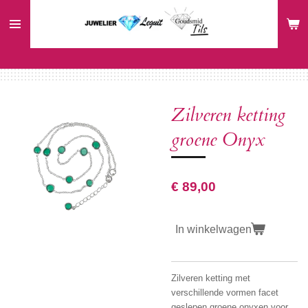
Ga
direct
naar
de
hoofdinhoud
Zilveren ketting
groene Onyx
€ 89,00
In winkelwagen
Zilveren ketting met
verschillende vormen facet
geslepen groene onyxen voor