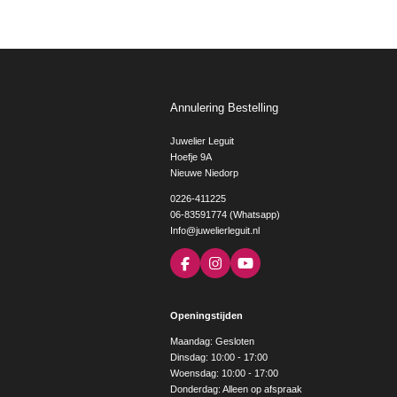
Annulering Bestelling
Juwelier Leguit
Hoefje 9A
Nieuwe Niedorp
0226-411225
06-83591774 (Whatsapp)
Info@juwelierleguit.nl
F
I
Y
a
n
o
c
s
u
e
t
T
Openingstijden
b
a
u
o
g
b
Maandag: Gesloten
o
r
e
Dinsdag: 10:00 - 17:00
k
a
Woensdag: 10:00 - 17:00
m
Donderdag: Alleen op afspraak