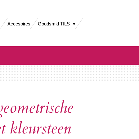
Accesoires
Goudsmid TILS
geometrische
t kleursteen