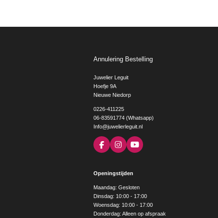
Annulering Bestelling
Juwelier Leguit
Hoefje 9A
Nieuwe Niedorp
0226-411225
06-83591774 (Whatsapp)
Info@juwelierleguit.nl
F
I
Y
a
n
o
c
s
u
e
t
T
Openingstijden
b
a
u
o
g
b
Maandag: Gesloten
o
r
e
Dinsdag: 10:00 - 17:00
k
a
Woensdag: 10:00 - 17:00
m
Donderdag: Alleen op afspraak