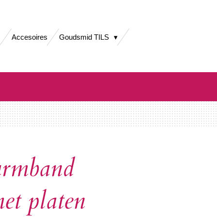
Accesoires
Goudsmid TILS
armband
et platen