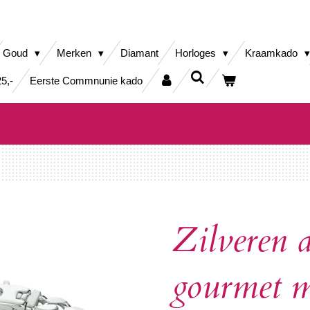
Goud
Merken
Diamant
Horloges
Kraamkado
5,-
Eerste Commnunie kado
Zilveren 
gourmet m