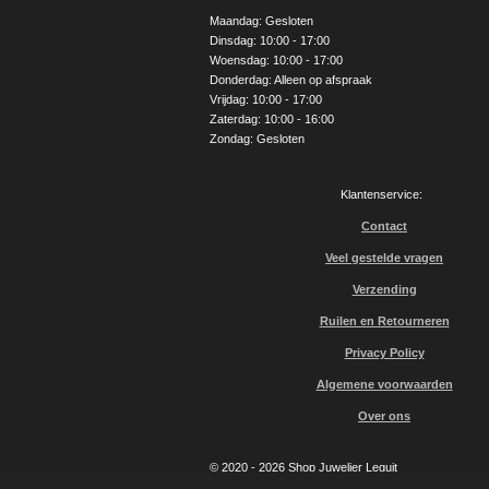
o
g
b
Maandag: Gesloten
o
r
e
Dinsdag: 10:00 - 17:00
k
a
Woensdag: 10:00 - 17:00
m
Donderdag: Alleen op afspraak
Vrijdag: 10:00 - 17:00
Zaterdag: 10:00 - 16:00
Zondag: Gesloten
Klantenservice:
Contact
Veel gestelde vragen
Verzending
Ruilen en Retourneren
Privacy Policy
Algemene voorwaarden
Over ons
© 2020 - 2026 Shop Juwelier Leguit