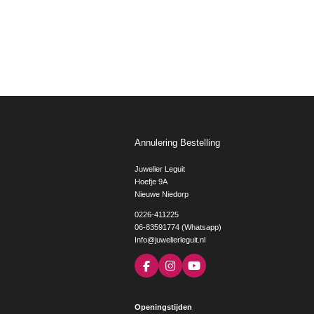
Annulering Bestelling
Juwelier Leguit
Hoefje 9A
Nieuwe Niedorp
0226-411225
06-83591774 (Whatsapp)
Info@juwelierleguit.nl
F
I
Y
a
n
o
c
s
u
e
t
T
Openingstijden
b
a
u