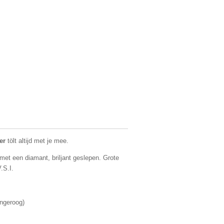
er
tölt altijd met je mee.
 met een diamant, briljant geslepen. Grote
.S.I.
geroog)