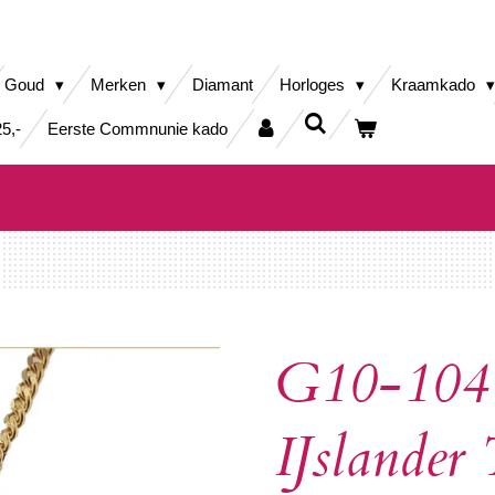
Goud
Merken
Diamant
Horloges
Kraamkado
5,-
Eerste Commnunie kado
G10-104 
IJslander 