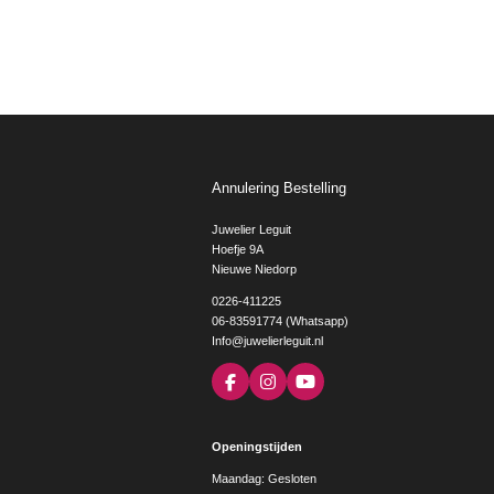
Annulering Bestelling
Juwelier Leguit
Hoefje 9A
Nieuwe Niedorp
0226-411225
06-83591774 (Whatsapp)
Info@juwelierleguit.nl
F
I
Y
a
n
o
c
s
u
e
t
T
Openingstijden
b
a
u
o
g
b
Maandag: Gesloten
o
r
e