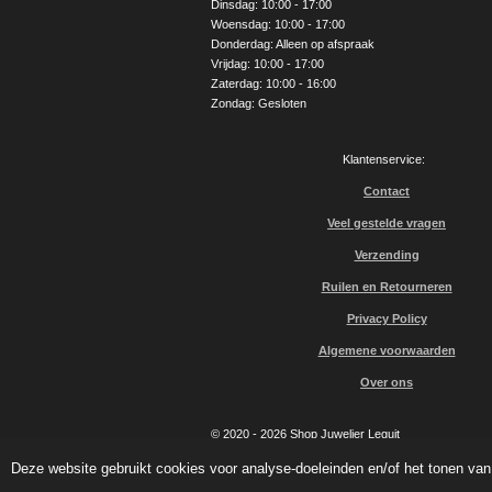
Dinsdag: 10:00 - 17:00
k
a
Woensdag: 10:00 - 17:00
m
Donderdag: Alleen op afspraak
Vrijdag: 10:00 - 17:00
Zaterdag: 10:00 - 16:00
Zondag: Gesloten
Klantenservice:
Contact
Veel gestelde vragen
Verzending
Ruilen en Retourneren
Privacy Policy
Algemene voorwaarden
Over ons
© 2020 - 2026 Shop Juwelier Leguit
Deze website gebruikt cookies voor analyse-doeleinden en/of het tonen van 