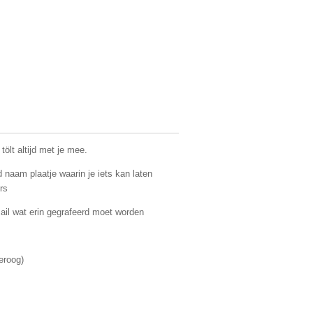
tölt altijd met je mee.
 naam plaatje waarin je iets kan laten
rs
 mail wat erin gegrafeerd moet worden
roog)