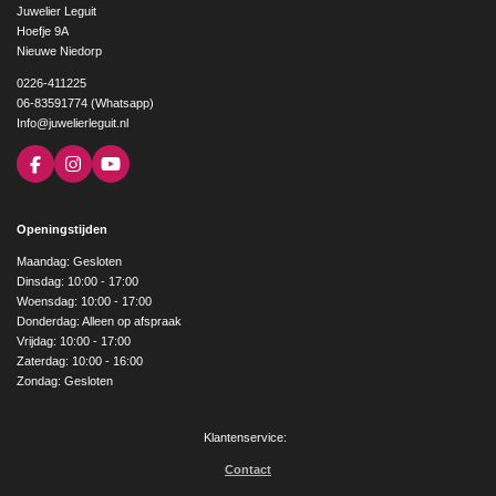
Juwelier Leguit
Hoefje 9A
Nieuwe Niedorp
0226-411225
06-83591774 (Whatsapp)
Info@juwelierleguit.nl
F
I
Y
a
n
o
c
s
u
e
t
T
Openingstijden
b
a
u
o
g
b
Maandag: Gesloten
o
r
e
Dinsdag: 10:00 - 17:00
k
a
Woensdag: 10:00 - 17:00
m
Donderdag: Alleen op afspraak
Vrijdag: 10:00 - 17:00
Zaterdag: 10:00 - 16:00
Zondag: Gesloten
Klantenservice:
Contact