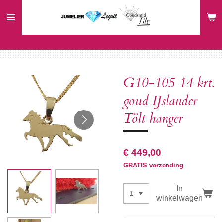
Ga
direct
naar
de
hoofdinhoud
G10-105 14 krt.
goud IJslander
Tölt hanger
€ 449,00
GRATIS verzending
In
winkelwagen