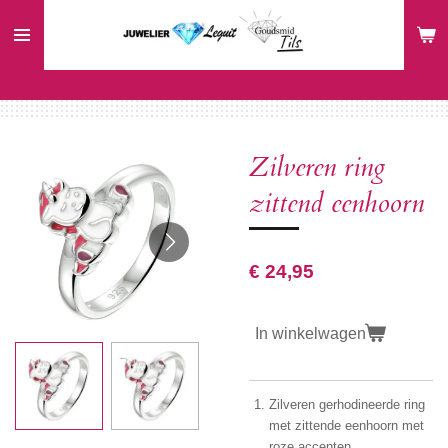
Ga
direct
naar
de
hoofdinhoud
Zilveren ring
zittend eenhoorn
€ 24,95
In winkelwagen
Zilveren gerhodineerde ring
met zittende eenhoorn met
roze accenten.