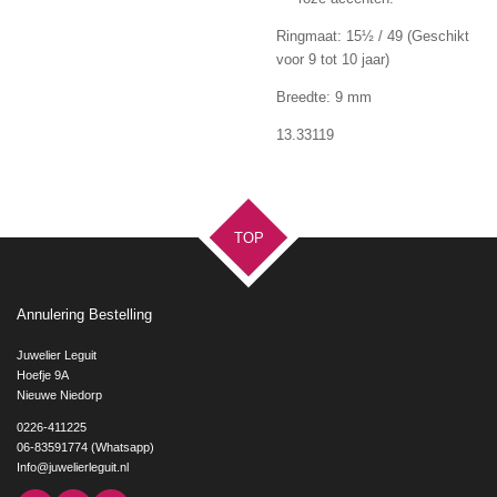
Ringmaat: 15
½ / 49 (Geschikt
voor 9 tot 10 jaar)
Breedte: 9 mm
13.33119
TOP
Annulering Bestelling
Juwelier Leguit
Hoefje 9A
Nieuwe Niedorp
0226-411225
06-83591774 (Whatsapp)
Info@juwelierleguit.nl