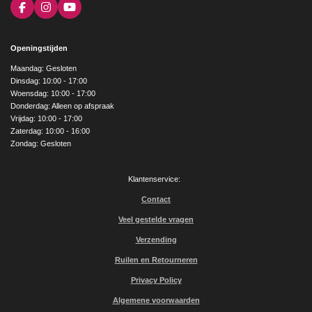
F
I
Y
a
n
o
c
s
u
e
t
T
Openingstijden
b
a
u
o
g
b
Maandag: Gesloten
o
r
e
Dinsdag: 10:00 - 17:00
k
a
Woensdag: 10:00 - 17:00
m
Donderdag: Alleen op afspraak
Vrijdag: 10:00 - 17:00
Zaterdag: 10:00 - 16:00
Zondag: Gesloten
Klantenservice:
Contact
Veel gestelde vragen
Verzending
Ruilen en Retourneren
Privacy Policy
Algemene voorwaarden