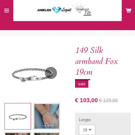
Ga
direct
naar
de
hoofdinhoud
149 Silk
armband Fox
19cm
sale
€ 103,00
€ 129,00
Lengte