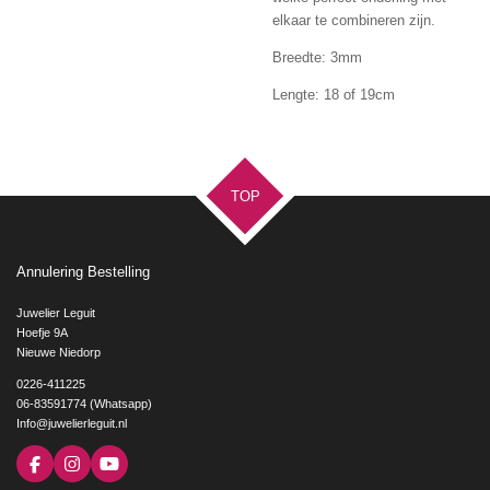
elkaar te combineren zijn.
Breedte: 3mm
Lengte: 18 of 19cm
TOP
Annulering Bestelling
Juwelier Leguit
Hoefje 9A
Nieuwe Niedorp
0226-411225
06-83591774 (Whatsapp)
Info@juwelierleguit.nl
F
I
Y
a
n
o