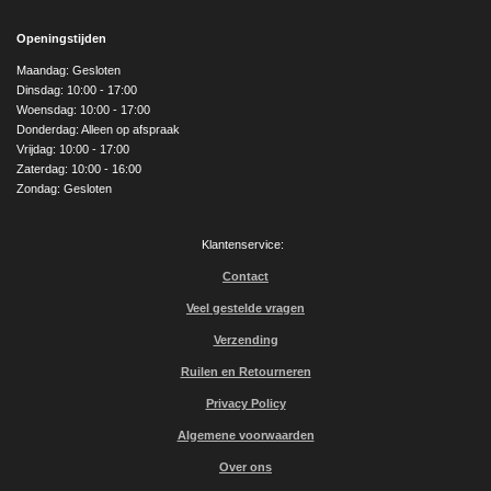
c
s
u
e
t
T
Openingstijden
b
a
u
o
g
b
Maandag: Gesloten
o
r
e
Dinsdag: 10:00 - 17:00
k
a
Woensdag: 10:00 - 17:00
m
Donderdag: Alleen op afspraak
Vrijdag: 10:00 - 17:00
Zaterdag: 10:00 - 16:00
Zondag: Gesloten
Klantenservice:
Contact
Veel gestelde vragen
Verzending
Ruilen en Retourneren
Privacy Policy
Algemene voorwaarden
Over ons