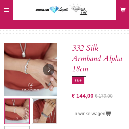
Ga
direct
naar
de
hoofdinhoud
332 Silk
Armband Alpha
18cm
sale
€ 144,00
€ 179,00
In winkelwagen