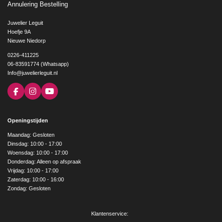
Annulering Bestelling
Juwelier Leguit
Hoefje 9A
Nieuwe Niedorp
0226-411225
06-83591774 (Whatsapp)
Info@juwelierleguit.nl
F
I
Y
a
n
o
c
s
u
e
t
T
Openingstijden
b
a
u
o
g
b
Maandag: Gesloten
o
r
e
Dinsdag: 10:00 - 17:00
k
a
Woensdag: 10:00 - 17:00
m
Donderdag: Alleen op afspraak
Vrijdag: 10:00 - 17:00
Zaterdag: 10:00 - 16:00
Zondag: Gesloten
Klantenservice: