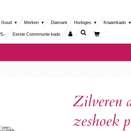
Goud
Merken
Diamant
Horloges
Kraamkado
5,-
Eerste Commnunie kado
Zilveren
zeshoek p