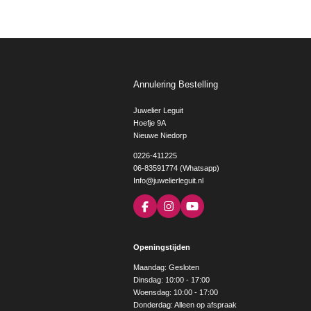
Annulering Bestelling
Juwelier Leguit
Hoefje 9A
Nieuwe Niedorp
0226-411225
06-83591774 (Whatsapp)
Info@juwelierleguit.nl
F
I
Y
a
n
o
c
s
u
e
t
T
Openingstijden
b
a
u
o
g
b
Maandag: Gesloten
o
r
e
Dinsdag: 10:00 - 17:00
k
a
Woensdag: 10:00 - 17:00
m
Donderdag: Alleen op afspraak