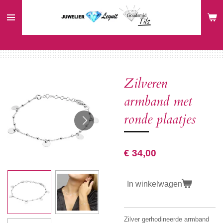
Ga
direct
naar
de
hoofdinhoud
Zilveren
armband met
ronde plaatjes
€ 34,00
In winkelwagen
Zilver gerhodineerde armband