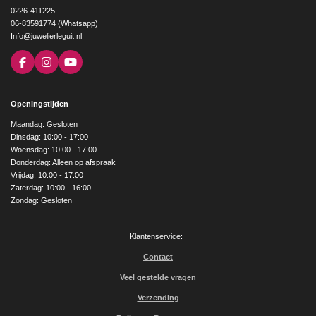
0226-411225
06-83591774 (Whatsapp)
Info@juwelierleguit.nl
F
I
Y
a
n
o
c
s
u
e
t
T
Openingstijden
b
a
u
o
g
b
Maandag: Gesloten
o
r
e
Dinsdag: 10:00 - 17:00
k
a
Woensdag: 10:00 - 17:00
m
Donderdag: Alleen op afspraak
Vrijdag: 10:00 - 17:00
Zaterdag: 10:00 - 16:00
Zondag: Gesloten
Klantenservice:
Contact
Veel gestelde vragen
Verzending