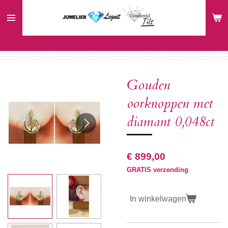
Ga
direct
naar
de
hoofdinhoud
Gouden
oorknoppen met
diamant 0,048ct
€ 899,00
GRATIS verzending
In winkelwagen