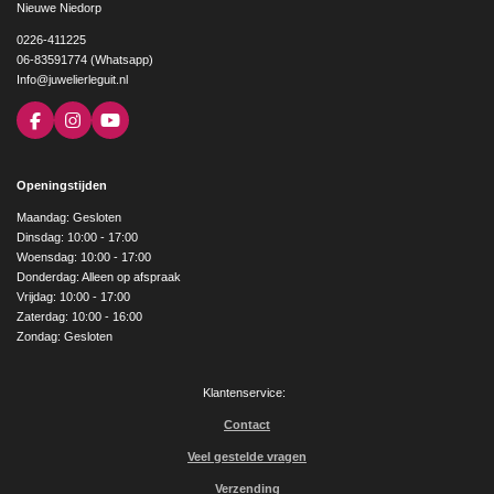
Nieuwe Niedorp
0226-411225
06-83591774 (Whatsapp)
Info@juwelierleguit.nl
F
I
Y
a
n
o
c
s
u
e
t
T
Openingstijden
b
a
u
o
g
b
Maandag: Gesloten
o
r
e
Dinsdag: 10:00 - 17:00
k
a
Woensdag: 10:00 - 17:00
m
Donderdag: Alleen op afspraak
Vrijdag: 10:00 - 17:00
Zaterdag: 10:00 - 16:00
Zondag: Gesloten
Klantenservice:
Contact
Veel gestelde vragen
Verzending