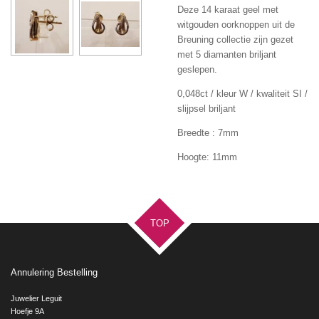
Deze 14 karaat geel met
witgouden oorknoppen uit de
Breuning collectie zijn gezet
met 5 diamanten briljant
geslepen.
0,048ct / kleur W / kwaliteit SI /
slijpsel briljant
Breedte : 7mm
Hoogte: 11mm
TOP
Annulering Bestelling
Juwelier Leguit
Hoefje 9A