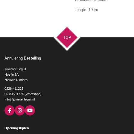
Lengte: 19cm
TOP
Annulering Bestelling
Juwelier Leguit
Hoefje 9A
Nieuwe Niedorp
0226-411225
06-83591774 (Whatsapp)
Info@juwelierleguit.nl
F
I
Y
a
n
o
c
s
u
e
t
T
Openingstijden
b
a
u