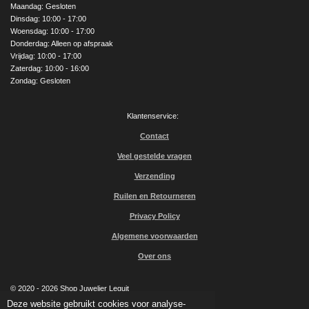
o
g
b
Maandag: Gesloten
o
r
e
Dinsdag: 10:00 - 17:00
k
a
Woensdag: 10:00 - 17:00
m
Donderdag: Alleen op afspraak
Vrijdag: 10:00 - 17:00
Zaterdag: 10:00 - 16:00
Zondag: Gesloten
Klantenservice:
Contact
Veel gestelde vragen
Verzending
Ruilen en Retourneren
Privacy Policy
Algemene voorwaarden
Over ons
© 2020 - 2026 Shop Juwelier Leguit
Powered by
JouwWeb
Deze website gebruikt cookies voor analyse-