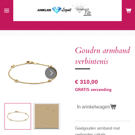
Ga
direct
naar
de
hoofdinhoud
Goudrn armband
verbintenis
€ 310,00
GRATIS verzending
In winkelwagen
Geelgouden armband met
verbonden cirkels.