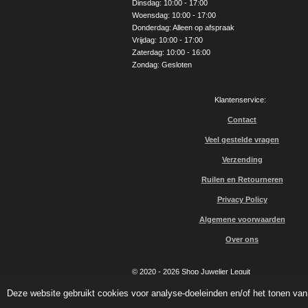
Dinsdag: 10:00 - 17:00
k
a
Woensdag: 10:00 - 17:00
m
Donderdag: Alleen op afspraak
Vrijdag: 10:00 - 17:00
Zaterdag: 10:00 - 16:00
Zondag: Gesloten
Klantenservice:
Contact
Veel gestelde vragen
Verzending
Ruilen en Retourneren
Privacy Policy
Algemene voorwaarden
Over ons
© 2020 - 2026 Shop Juwelier Leguit
Deze website gebruikt cookies voor analyse-doeleinden en/of het tonen van 