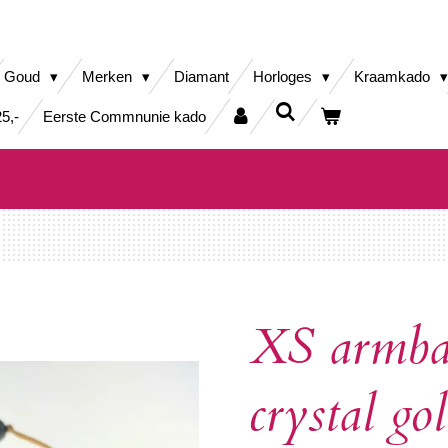
Goud
Merken
Diamant
Horloges
Kraamkado
5,-
Eerste Commnunie kado
XS armba
crystal go