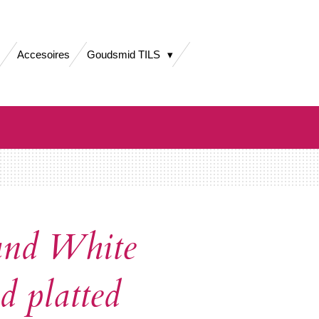
Accesoires
Goudsmid TILS
nd White
ld platted