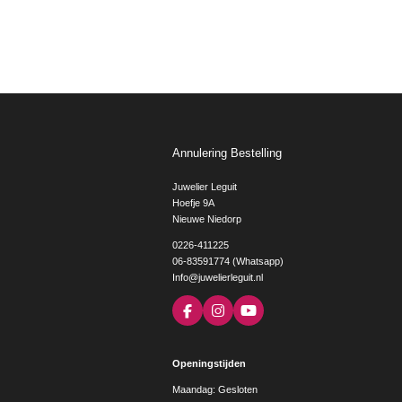
Annulering Bestelling
Juwelier Leguit
Hoefje 9A
Nieuwe Niedorp
0226-411225
06-83591774 (Whatsapp)
Info@juwelierleguit.nl
F
I
Y
a
n
o
c
s
u
e
t
T
Openingstijden
b
a
u
o
g
b
Maandag: Gesloten
o
r
e