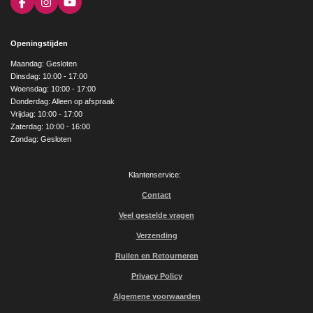
F
I
Y
a
n
o
c
s
u
e
t
T
Openingstijden
b
a
u
o
g
b
Maandag: Gesloten
o
r
e
Dinsdag: 10:00 - 17:00
k
a
Woensdag: 10:00 - 17:00
m
Donderdag: Alleen op afspraak
Vrijdag: 10:00 - 17:00
Zaterdag: 10:00 - 16:00
Zondag: Gesloten
Klantenservice:
Contact
Veel gestelde vragen
Verzending
Ruilen en Retourneren
Privacy Policy
Algemene voorwaarden