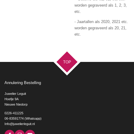
worden gegraveerd als 1, 2, 3,
etc.
- Jaartallen als 2020, 2021 etc.
worden gegraveerd als 20, 21,
etc.
TOP
Annulering Bestelling
Juwelier Leguit
Hoefje 9A
Nieuwe Niedorp
0226-411225
06-83591774 (Whatsapp)
Info@juwelierleguit.nl