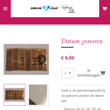
Ga
direct
naar
de
hoofdinhoud
Datum graveren
€ 6,00
In
winkelwagen
Geef in de opmerkingenveld bij
uw gekozen product de datum
aan.
- Datums als 01, 02, 03, etc.