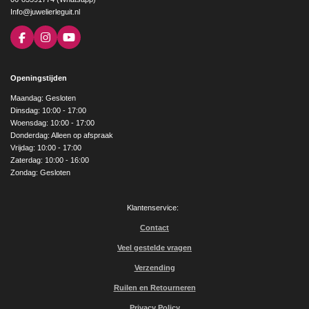
Info@juwelierleguit.nl
F
I
Y
a
n
o
c
s
u
e
t
T
Openingstijden
b
a
u
o
g
b
Maandag: Gesloten
o
r
e
Dinsdag: 10:00 - 17:00
k
a
Woensdag: 10:00 - 17:00
m
Donderdag: Alleen op afspraak
Vrijdag: 10:00 - 17:00
Zaterdag: 10:00 - 16:00
Zondag: Gesloten
Klantenservice:
Contact
Veel gestelde vragen
Verzending
Ruilen en Retourneren
Privacy Policy