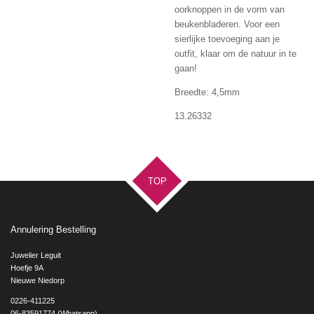
oorknoppen in de vorm van
beukenbladeren. Voor een
sierlijke toevoeging aan je
outfit, klaar om de natuur in te
gaan!
Breedte: 4,5mm
13.26332
TOP
Annulering Bestelling
Juwelier Leguit
Hoefje 9A
Nieuwe Niedorp
0226-411225
06-83591774 (Whatsapp)