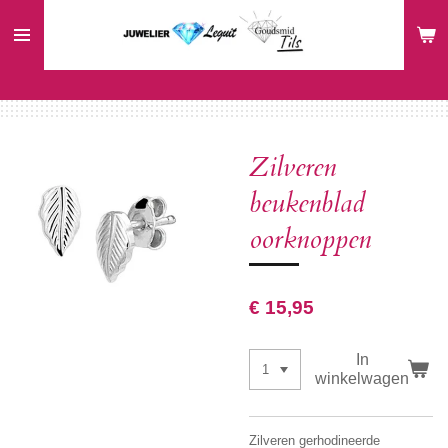
Ga
direct
naar
de
hoofdinhoud
Zilveren
beukenblad
oorknoppen
€ 15,95
In
winkelwagen
Zilveren gerhodineerde