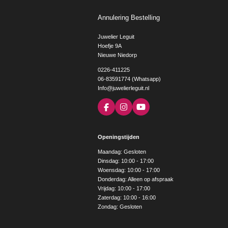
Annulering Bestelling
Juwelier Leguit
Hoefje 9A
Nieuwe Niedorp
0226-411225
06-83591774 (Whatsapp)
Info@juwelierleguit.nl
F
I
Y
a
n
o
c
s
u
e
t
T
Openingstijden
b
a
u
o
g
b
Maandag: Gesloten
o
r
e
Dinsdag: 10:00 - 17:00
k
a
Woensdag: 10:00 - 17:00
m
Donderdag: Alleen op afspraak
Vrijdag: 10:00 - 17:00
Zaterdag: 10:00 - 16:00
Zondag: Gesloten