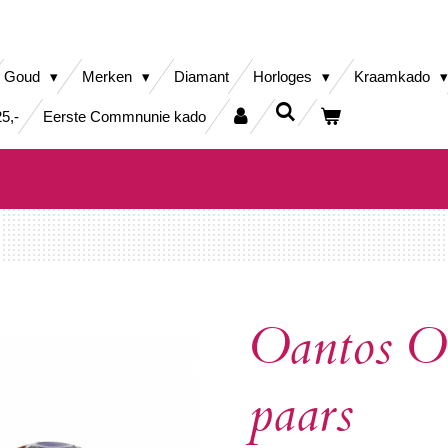
Goud
Merken
Diamant
Horloges
Kraamkado
5,-
Eerste Commnunie kado
Oantos O
paars