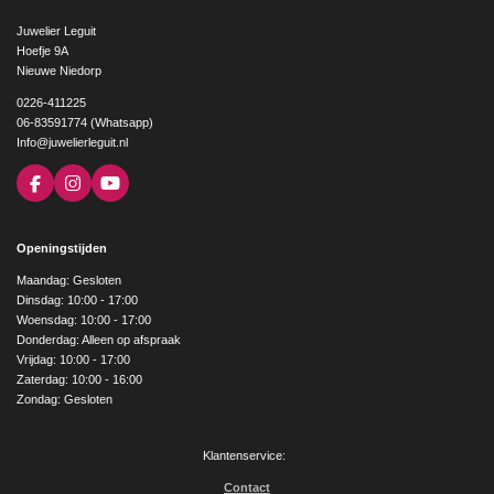
Juwelier Leguit
Hoefje 9A
Nieuwe Niedorp
0226-411225
06-83591774 (Whatsapp)
Info@juwelierleguit.nl
F
I
Y
a
n
o
c
s
u
e
t
T
Openingstijden
b
a
u
o
g
b
Maandag: Gesloten
o
r
e
Dinsdag: 10:00 - 17:00
k
a
Woensdag: 10:00 - 17:00
m
Donderdag: Alleen op afspraak
Vrijdag: 10:00 - 17:00
Zaterdag: 10:00 - 16:00
Zondag: Gesloten
Klantenservice:
Contact