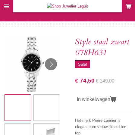
Ga
direct
naar
de
hoofdinhoud
Style staal zwart
078H631
Sale!
€ 74,50
€ 149,00
In winkelwagen
Het merk Pierre Lannier is
elegantie en vrouwlijkheid ten
top.