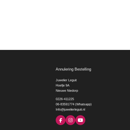
Annulering Bestelling
Juwelier Leguit
Hoefje 9A
Nieuwe Niedorp
0226-411225
06-83591774 (Whatsapp)
Info@juwelierleguit.nl
F
I
Y
a
n
o