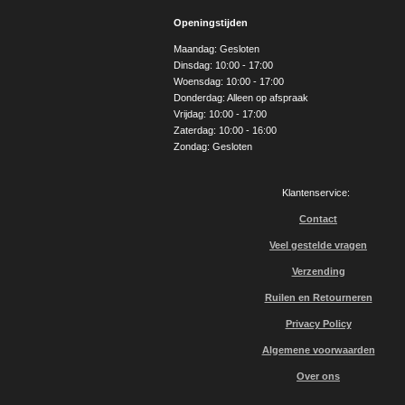
c
s
u
e
t
T
Openingstijden
b
a
u
o
g
b
Maandag: Gesloten
o
r
e
Dinsdag: 10:00 - 17:00
k
a
Woensdag: 10:00 - 17:00
m
Donderdag: Alleen op afspraak
Vrijdag: 10:00 - 17:00
Zaterdag: 10:00 - 16:00
Zondag: Gesloten
Klantenservice:
Contact
Veel gestelde vragen
Verzending
Ruilen en Retourneren
Privacy Policy
Algemene voorwaarden
Over ons