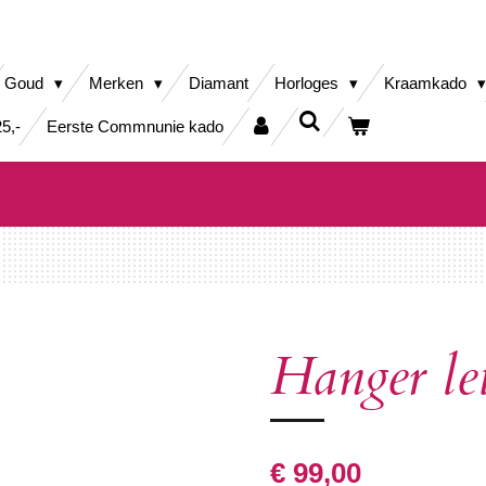
Goud
Merken
Diamant
Horloges
Kraamkado
5,-
Eerste Commnunie kado
Hanger let
€ 99,00