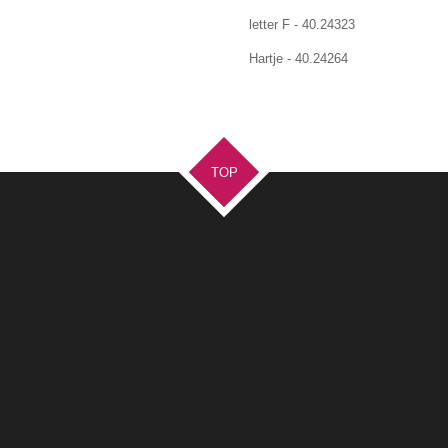
letter F - 40.24323
Hartje - 40.24264
TOP