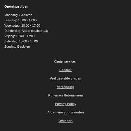
e
t
T
Openingstijden
b
a
u
o
g
b
Maandag: Gesloten
o
r
e
Dinsdag: 10:00 - 17:00
k
a
Woensdag: 10:00 - 17:00
m
Donderdag: Alleen op afspraak
Vrijdag: 10:00 - 17:00
Zaterdag: 10:00 - 16:00
Zondag: Gesloten
Klantenservice:
Contact
Veel gestelde vragen
Verzending
Ruilen en Retourneren
Privacy Policy
Algemene voorwaarden
Over ons