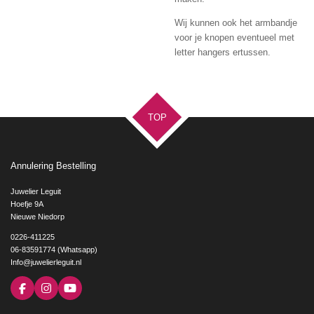
Wij kunnen ook het armbandje
voor je knopen eventueel met
letter hangers ertussen.
TOP
Annulering Bestelling
Juwelier Leguit
Hoefje 9A
Nieuwe Niedorp
0226-411225
06-83591774 (Whatsapp)
Info@juwelierleguit.nl
F
I
Y
a
n
o
c
s
u