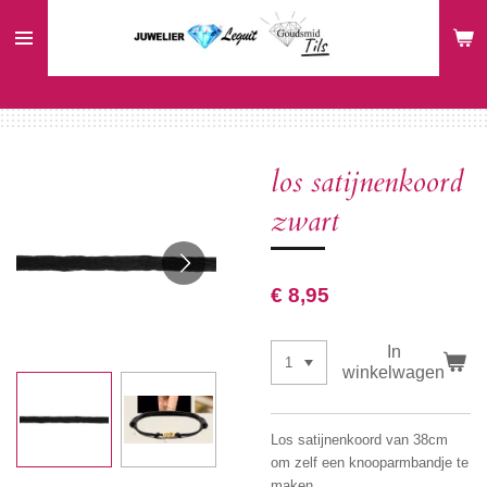
Ga
direct
naar
de
hoofdinhoud
los satijnenkoord
zwart
€ 8,95
In
winkelwagen
Los satijnenkoord van 38cm
om zelf een knooparmbandje te
maken.