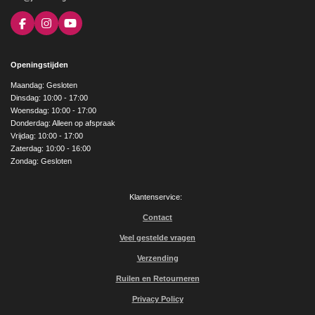
F
I
Y
a
n
o
c
s
u
e
t
T
Openingstijden
b
a
u
o
g
b
Maandag: Gesloten
o
r
e
Dinsdag: 10:00 - 17:00
k
a
Woensdag: 10:00 - 17:00
m
Donderdag: Alleen op afspraak
Vrijdag: 10:00 - 17:00
Zaterdag: 10:00 - 16:00
Zondag: Gesloten
Klantenservice:
Contact
Veel gestelde vragen
Verzending
Ruilen en Retourneren
Privacy Policy