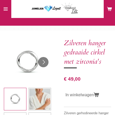
Ga
direct
naar
de
hoofdinhoud
Zilveren hanger
gedraaide cirkel
met zirconia's
€ 49,00
In winkelwagen
Zilveren gerhodineerde hanger