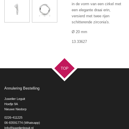
in de vorm van een cirkel met
een elegante draai erin,
versierd met twee rijen
schitterende zirconia's.
Ø 20 mm
13.33627
TOP
Annulering Bestelling
Juwelier Leguit
Hoefje 9A
Nieuwe Niedorp
0226-411225
06-83591774 (Whatsapp)
Info@juwelierleguit.nl