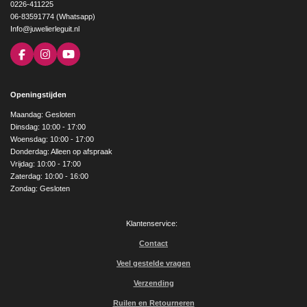
0226-411225
06-83591774 (Whatsapp)
Info@juwelierleguit.nl
F
I
Y
a
n
o
c
s
u
e
t
T
Openingstijden
b
a
u
o
g
b
Maandag: Gesloten
o
r
e
Dinsdag: 10:00 - 17:00
k
a
Woensdag: 10:00 - 17:00
m
Donderdag: Alleen op afspraak
Vrijdag: 10:00 - 17:00
Zaterdag: 10:00 - 16:00
Zondag: Gesloten
Klantenservice:
Contact
Veel gestelde vragen
Verzending
Ruilen en Retourneren