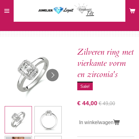
Ga
direct
naar
de
hoofdinhoud
Zilveren ring met
vierkante vorm
en zirconia's
Sale!
€ 44,00
€ 49,00
In winkelwagen