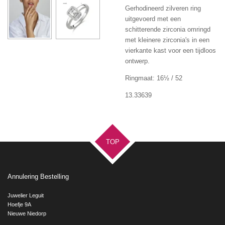
Gerhodineerd zilveren ring
uitgevoerd met een
schitterende zirconia omringd
met kleinere zirconia's in een
vierkante kast voor een tijdloos
ontwerp.
Ringmaat: 16½ / 52
13.33639
TOP
Annulering Bestelling
Juwelier Leguit
Hoefje 9A
Nieuwe Niedorp