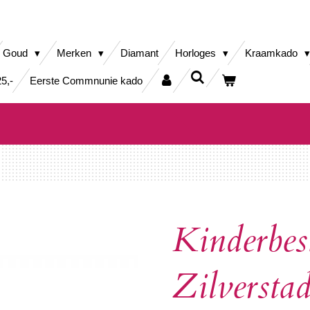
Goud
Merken
Diamant
Horloges
Kraamkado
5,-
Eerste Commnunie kado
Kinderbest
Zilversta