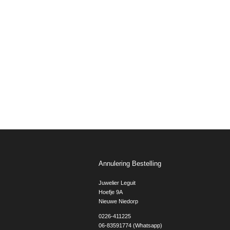
Annulering Bestelling
Juwelier Leguit
Hoefje 9A
Nieuwe Niedorp
0226-411225
06-83591774 (Whatsapp)