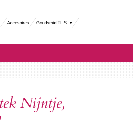
Accesoires
Goudsmid TILS
ek Nijntje,
d