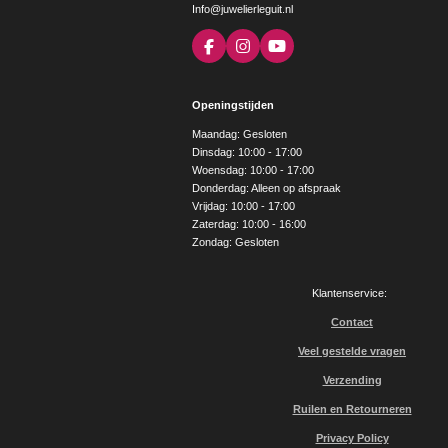
Info@juwelierleguit.nl
F
I
Y
a
n
o
c
s
u
e
t
T
Openingstijden
b
a
u
o
g
b
Maandag: Gesloten
o
r
e
Dinsdag: 10:00 - 17:00
k
a
Woensdag: 10:00 - 17:00
m
Donderdag: Alleen op afspraak
Vrijdag: 10:00 - 17:00
Zaterdag: 10:00 - 16:00
Zondag: Gesloten
Klantenservice:
Contact
Veel gestelde vragen
Verzending
Ruilen en Retourneren
Privacy Policy