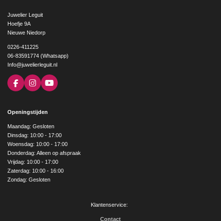
Juwelier Leguit
Hoefje 9A
Nieuwe Niedorp
0226-411225
06-83591774 (Whatsapp)
Info@juwelierleguit.nl
F
I
Y
a
n
o
c
s
u
e
t
T
Openingstijden
b
a
u
o
g
b
Maandag: Gesloten
o
r
e
Dinsdag: 10:00 - 17:00
k
a
Woensdag: 10:00 - 17:00
m
Donderdag: Alleen op afspraak
Vrijdag: 10:00 - 17:00
Zaterdag: 10:00 - 16:00
Zondag: Gesloten
Klantenservice:
Contact