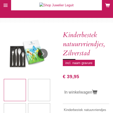
Ga
direct
naar
de
hoofdinhoud
Kinderbestek
natuurvriendjes,
Zilverstad
incl. naam gravure
€ 39,95
In winkelwagen
Kinderbestek natuurvriendjes