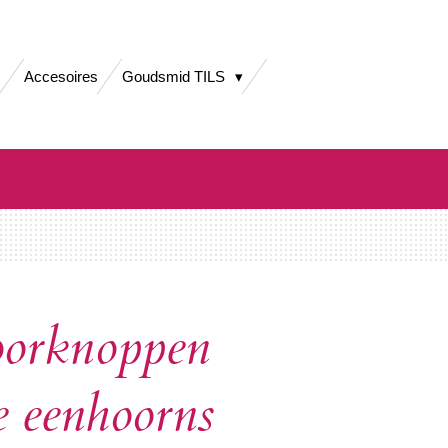
Accesoires
Goudsmid TILS
oorknoppen
e eenhoorns