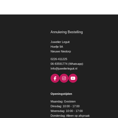
Annulering Bestelling
Juwelier Leguit
Hoefje 9A
Nieuwe Niedorp
0226-411225
06-83591774 (Whatsapp)
Info@juwelierleguit.nl
F
I
Y
a
n
o
c
s
u
e
t
T
Openingstijden
b
a
u
o
g
b
Maandag: Gesloten
o
r
e
Dinsdag: 10:00 - 17:00
k
a
Woensdag: 10:00 - 17:00
m
Donderdag: Alleen op afspraak