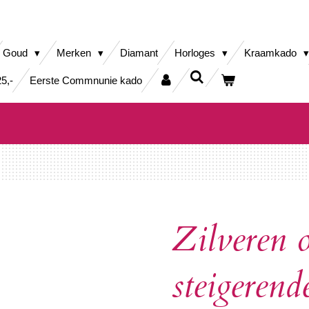
Goud
Merken
Diamant
Horloges
Kraamkado
5,-
Eerste Commnunie kado
Zilveren 
steigerend