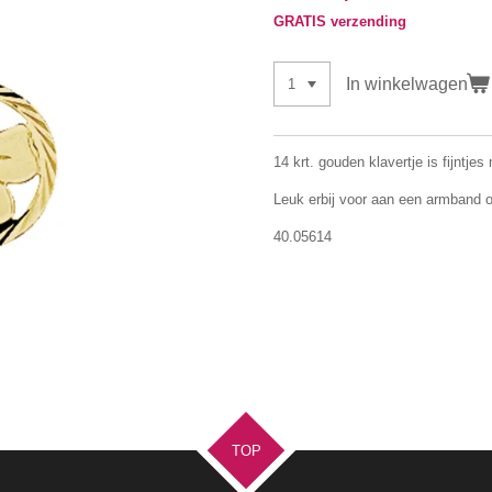
GRATIS verzending
In winkelwagen
14 krt. gouden klavertje is fijntj
Leuk erbij voor aan een armband o
40.05614
TOP