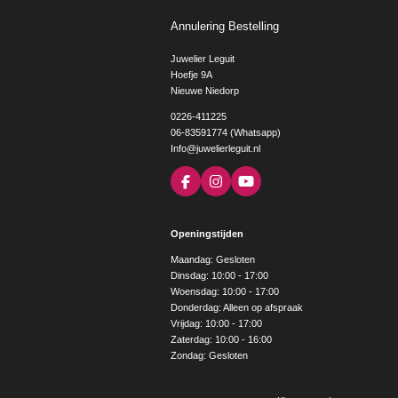
Annulering Bestelling
Juwelier Leguit
Hoefje 9A
Nieuwe Niedorp
0226-411225
06-83591774 (Whatsapp)
Info@juwelierleguit.nl
F
I
Y
a
n
o
c
s
u
e
t
T
Openingstijden
b
a
u
o
g
b
Maandag: Gesloten
o
r
e
Dinsdag: 10:00 - 17:00
k
a
Woensdag: 10:00 - 17:00
m
Donderdag: Alleen op afspraak
Vrijdag: 10:00 - 17:00
Zaterdag: 10:00 - 16:00
Zondag: Gesloten