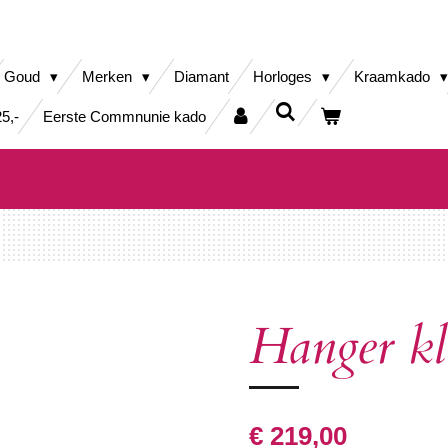
Goud
Merken
Diamant
Horloges
Kraamkado
5,-
Eerste Commnunie kado
Hanger k
€ 219,00