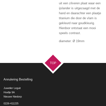
uit een zilveren plaat waar een
ijslander is uitgezaagd met de
hand en daarachter een plaatje
titanium die door de vlam is
gekleurd naar goudkleurig.
Hierdoor ontstaat een mooi
speels contrast.
diameter: Ø 19mm
TOP
Annulering Bestelling
Juwelier Leguit
Hoefje 9A
Nieuwe Niedorp
0226-411225