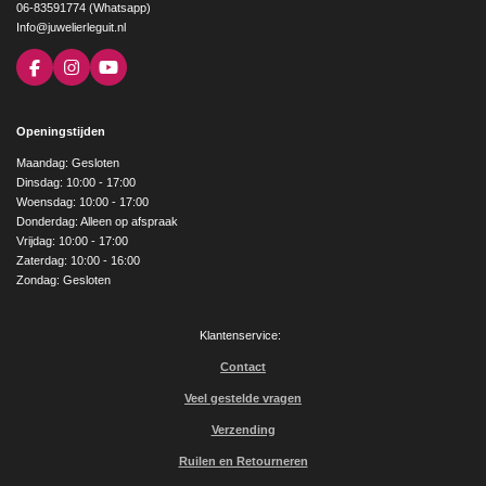
06-83591774 (Whatsapp)
Info@juwelierleguit.nl
F
I
Y
a
n
o
c
s
u
e
t
T
Openingstijden
b
a
u
o
g
b
Maandag: Gesloten
o
r
e
Dinsdag: 10:00 - 17:00
k
a
Woensdag: 10:00 - 17:00
m
Donderdag: Alleen op afspraak
Vrijdag: 10:00 - 17:00
Zaterdag: 10:00 - 16:00
Zondag: Gesloten
Klantenservice:
Contact
Veel gestelde vragen
Verzending
Ruilen en Retourneren