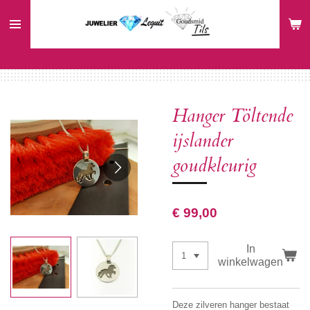
Ga
direct
naar
de
hoofdinhoud
Hanger Töltende
ijslander
goudkleurig
€ 99,00
In
winkelwagen
Deze zilveren hanger bestaat