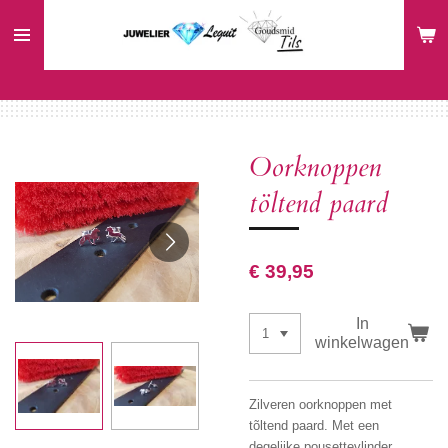
Ga
direct
naar
de
hoofdinhoud
Oorknoppen
töltend paard
€ 39,95
In
winkelwagen
Zilveren oorknoppen met
tõltend paard. Met een
degelijke pousettevlinder