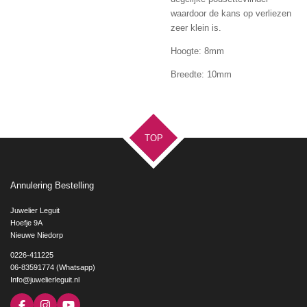
waardoor de kans op verliezen
zeer klein is.
Hoogte: 8mm
Breedte: 10mm
TOP
Annulering Bestelling
Juwelier Leguit
Hoefje 9A
Nieuwe Niedorp
0226-411225
06-83591774 (Whatsapp)
Info@juwelierleguit.nl