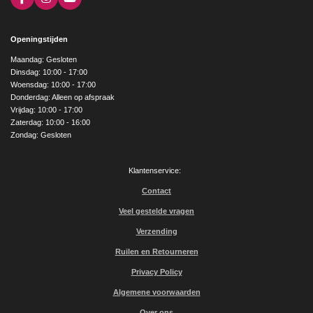
F
I
Y
a
n
o
c
s
u
e
t
T
Openingstijden
b
a
u
o
g
b
Maandag: Gesloten
o
r
e
Dinsdag: 10:00 - 17:00
k
a
Woensdag: 10:00 - 17:00
m
Donderdag: Alleen op afspraak
Vrijdag: 10:00 - 17:00
Zaterdag: 10:00 - 16:00
Zondag: Gesloten
Klantenservice:
Contact
Veel gestelde vragen
Verzending
Ruilen en Retourneren
Privacy Policy
Algemene voorwaarden
Over ons