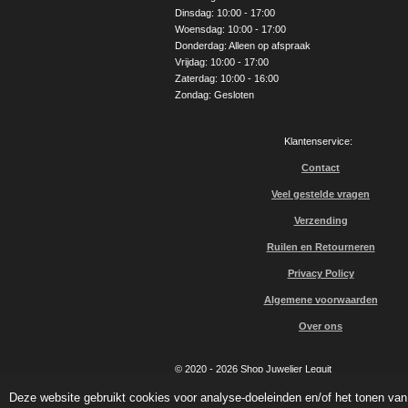
o
r
e
Dinsdag: 10:00 - 17:00
k
a
Woensdag: 10:00 - 17:00
m
Donderdag: Alleen op afspraak
Vrijdag: 10:00 - 17:00
Zaterdag: 10:00 - 16:00
Zondag: Gesloten
Klantenservice:
Contact
Veel gestelde vragen
Verzending
Ruilen en Retourneren
Privacy Policy
Algemene voorwaarden
Over ons
© 2020 - 2026 Shop Juwelier Leguit
Deze website gebruikt cookies voor analyse-doeleinden en/of het tonen van 