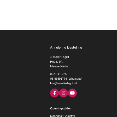
Annulering Bestelling
Juwelier Leguit
Hoefje 9A
Nieuwe Niedorp
0226-411225
06-83591774 (Whatsapp)
Info@juwelierleguit.nl
F
I
Y
a
n
o
c
s
u
e
t
T
Openingstijden
b
a
u
o
g
b
Maandag: Gesloten