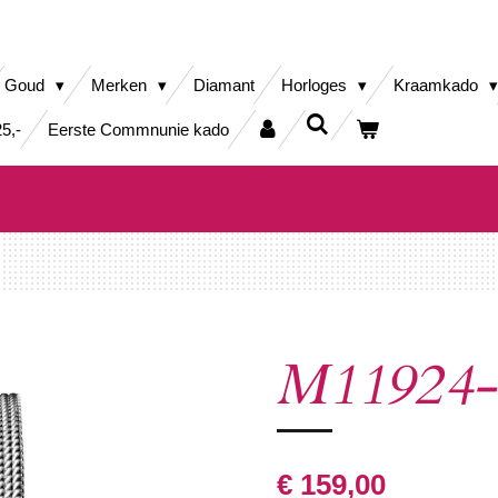
Goud
Merken
Diamant
Horloges
Kraamkado
5,-
Eerste Commnunie kado
M11924-
€ 159,00