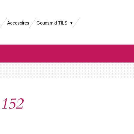
Accesoires
Goudsmid TILS
152