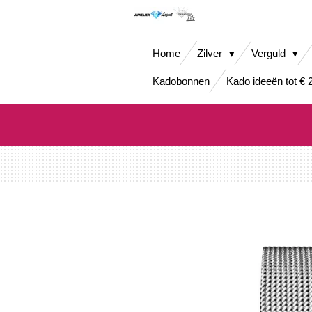
Ga
direct
naar
Home
Zilver
Verguld
de
hoofdinhoud
Kadobonnen
Kado ideeën tot € 2