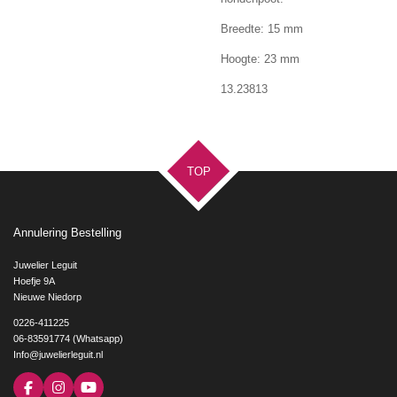
Breedte: 15 mm
Hoogte: 23 mm
13.23813
TOP
Annulering Bestelling
Juwelier Leguit
Hoefje 9A
Nieuwe Niedorp
0226-411225
06-83591774 (Whatsapp)
Info@juwelierleguit.nl
F
I
Y