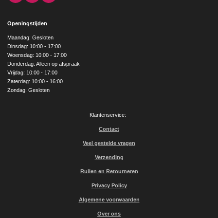
a
n
o
c
s
u
e
t
T
Openingstijden
b
a
u
o
g
b
Maandag: Gesloten
o
r
e
Dinsdag: 10:00 - 17:00
k
a
Woensdag: 10:00 - 17:00
m
Donderdag: Alleen op afspraak
Vrijdag: 10:00 - 17:00
Zaterdag: 10:00 - 16:00
Zondag: Gesloten
Klantenservice:
Contact
Veel gestelde vragen
Verzending
Ruilen en Retourneren
Privacy Policy
Algemene voorwaarden
Over ons