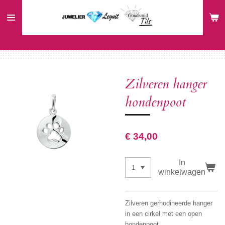
Ga
direct
naar
de
hoofdinhoud
Zilveren hanger
hondenpoot
€ 34,00
In
winkelwagen
Zilveren gerhodineerde hanger
in een cirkel met een open
hondenpoot.