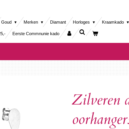
Goud
Merken
Diamant
Horloges
Kraamkado
5,-
Eerste Commnunie kado
Zilveren 
oorhanger