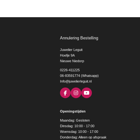
Annulering Bestelling
Juwelier Leguit
Hoefje 9A
Nieuwe Niedorp
0226-411225
06-83591774 (Whatsapp)
Info@juwelierleguit.nl
F
I
Y
a
n
o
c
s
u
e
t
T
Openingstijden
b
a
u
o
g
b
Maandag: Gesloten
o
r
e
Dinsdag: 10:00 - 17:00
k
a
Woensdag: 10:00 - 17:00
m
Donderdag: Alleen op afspraak