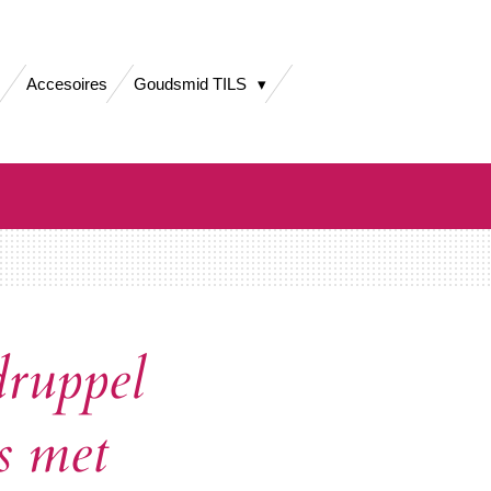
Accesoires
Goudsmid TILS
druppel
s met