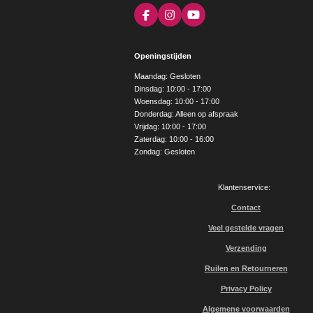
F
I
Y
a
n
o
c
s
u
e
t
T
Openingstijden
b
a
u
o
g
b
Maandag: Gesloten
o
r
e
Dinsdag: 10:00 - 17:00
k
a
Woensdag: 10:00 - 17:00
m
Donderdag: Alleen op afspraak
Vrijdag: 10:00 - 17:00
Zaterdag: 10:00 - 16:00
Zondag: Gesloten
Klantenservice:
Contact
Veel gestelde vragen
Verzending
Ruilen en Retourneren
Privacy Policy
Algemene voorwaarden