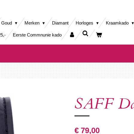
Goud
Merken
Diamant
Horloges
Kraamkado
5,-
Eerste Commnunie kado
SAFF Da
€ 79,00