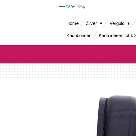
Ga
direct
naar
Home
Zilver
Verguld
de
hoofdinhoud
Kadobonnen
Kado ideeën tot € 2