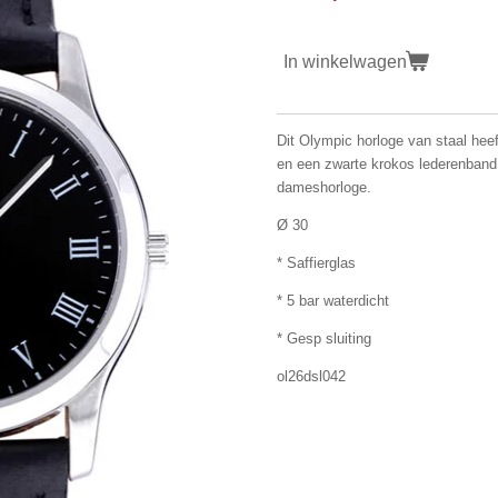
In winkelwagen
Dit Olympic horloge van staal hee
en een zwarte krokos lederenband w
dameshorloge.
Ø 30
* Saffierglas
* 5 bar waterdicht
* Gesp sluiting
ol26dsl042