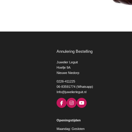
Annulering Bestelling
Juwelier Leguit
Hoefje 9A
Nieuwe Niedorp
0226-411225
06-83591774 (Whatsapp)
Info@juwelierleguit.nl
F
I
Y
a
n
o
c
s
u
e
t
T
Openingstijden
b
a
u
o
g
b
Maandag: Gesloten
o
r
e