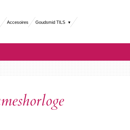
Accesoires
Goudsmid TILS
eshorloge