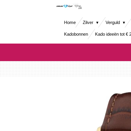
Ga
direct
naar
Home
Zilver
Verguld
de
hoofdinhoud
Kadobonnen
Kado ideeën tot € 2