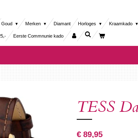
Goud
Merken
Diamant
Horloges
Kraamkado
5,-
Eerste Commnunie kado
TESS Dam
€ 89,95