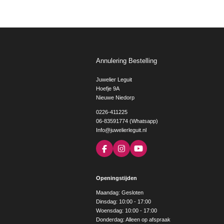
Annulering Bestelling
Juwelier Leguit
Hoefje 9A
Nieuwe Niedorp
0226-411225
06-83591774 (Whatsapp)
Info@juwelierleguit.nl
F
I
Y
a
n
o
c
s
u
e
t
T
Openingstijden
b
a
u
o
g
b
Maandag: Gesloten
o
r
e
Dinsdag: 10:00 - 17:00
k
a
Woensdag: 10:00 - 17:00
m
Donderdag: Alleen op afspraak