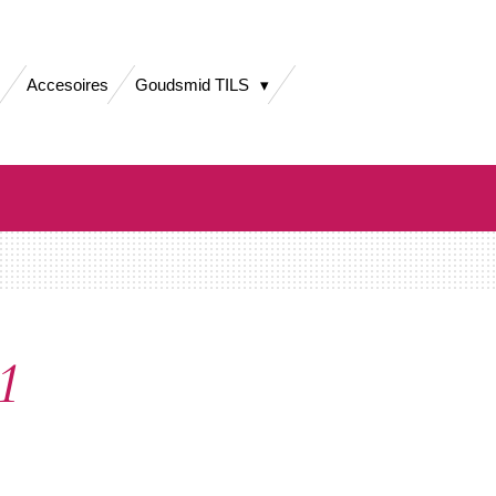
Accesoires
Goudsmid TILS
1