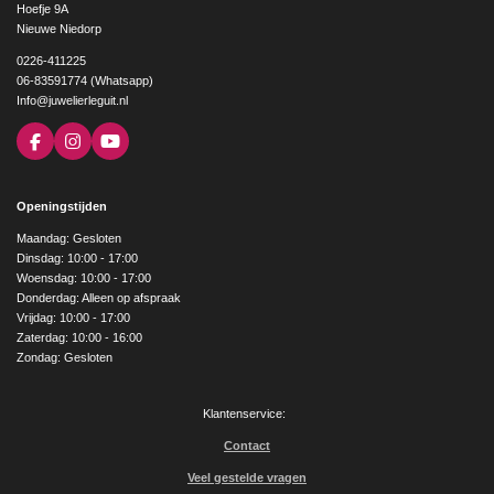
Hoefje 9A
Nieuwe Niedorp
0226-411225
06-83591774 (Whatsapp)
Info@juwelierleguit.nl
F
I
Y
a
n
o
c
s
u
e
t
T
Openingstijden
b
a
u
o
g
b
Maandag: Gesloten
o
r
e
Dinsdag: 10:00 - 17:00
k
a
Woensdag: 10:00 - 17:00
m
Donderdag: Alleen op afspraak
Vrijdag: 10:00 - 17:00
Zaterdag: 10:00 - 16:00
Zondag: Gesloten
Klantenservice:
Contact
Veel gestelde vragen