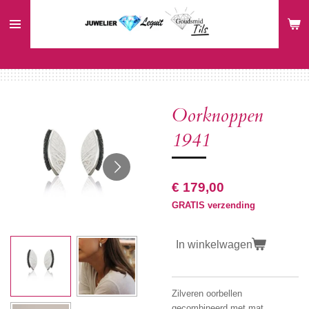
Ga
direct
naar
de
hoofdinhoud
Oorknoppen
1941
€ 179,00
GRATIS verzending
In winkelwagen
Zilveren oorbellen
gecombineerd met mat