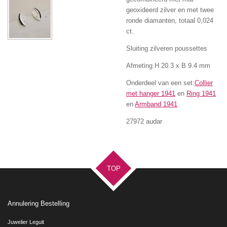
geoxideerd zilver en met t
wee
ronde diamanten, totaal 0,024
ct.
Sluiting zilveren poussettes
Afmeting H 20.3 x B 9.4 mm
Onderdeel van een set:
Collier
met hanger 1941
en
Ring 1941
en
Armband 1941
27972 audar
TOP
Annulering Bestelling
Juwelier Leguit