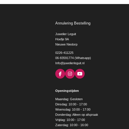
Annulering Bestelling
Juwelier Leguit
Hoefje 9A
Nieuwe Niedorp
0226-411225
06-83591774 (Whatsapp)
Info@juwelierleguit.nl
F
I
Y
a
n
o
c
s
u
e
t
T
Openingstijden
b
a
u
o
g
b
Maandag: Gesloten
o
r
e
Dinsdag: 10:00 - 17:00
k
a
Woensdag: 10:00 - 17:00
m
Donderdag: Alleen op afspraak
Vrijdag: 10:00 - 17:00
Zaterdag: 10:00 - 16:00