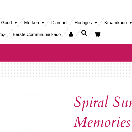
Goud
Merken
Diamant
Horloges
Kraamkado
5,-
Eerste Commnunie kado
Spiral Su
Memorie