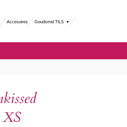
Accesoires
Goudsmid TILS
nkissed
s XS