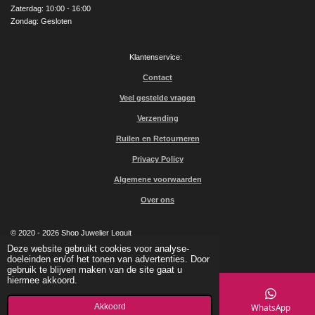
Zaterdag: 10:00 - 16:00
Zondag: Gesloten
Klantenservice:
Contact
Veel gestelde vragen
Verzending
Ruilen en Retourneren
Privacy Policy
Algemene voorwaarden
Over ons
© 2020 - 2026 Shop Juwelier Leguit
Powered by
JouwWeb
Deze website gebruikt cookies voor analyse-
doeleinden en/of het tonen van advertenties. Door
gebruik te blijven maken van de site gaat u
hiermee akkoord.
Akkoord
E-mailadres
Kaart
Facebook
WhatsApp