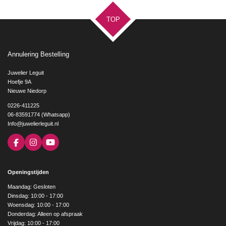
TOP
Annulering Bestelling
Juwelier Leguit
Hoefje 9A
Nieuwe Niedorp
0226-411225
06-83591774 (Whatsapp)
Info@juwelierleguit.nl
F
I
Y
a
n
o
c
s
u
e
t
T
Openingstijden
b
a
u
o
g
b
Maandag: Gesloten
o
r
e
Dinsdag: 10:00 - 17:00
k
a
Woensdag: 10:00 - 17:00
m
Donderdag: Alleen op afspraak
Vrijdag: 10:00 - 17:00