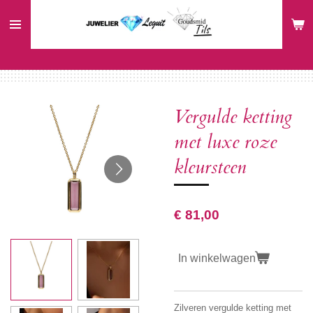
Ga
direct
naar
de
hoofdinhoud
Vergulde ketting
met luxe roze
kleursteen
€ 81,00
In winkelwagen
Zilveren vergulde ketting met