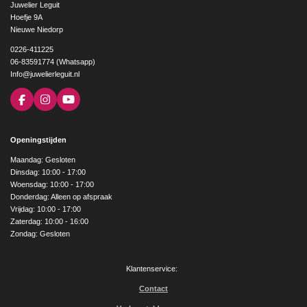
Juwelier Leguit
Hoefje 9A
Nieuwe Niedorp
0226-411225
06-83591774 (Whatsapp)
Info@juwelierleguit.nl
F
I
Y
a
n
o
c
s
u
e
t
T
Openingstijden
b
a
u
o
g
b
Maandag: Gesloten
o
r
e
Dinsdag: 10:00 - 17:00
k
a
Woensdag: 10:00 - 17:00
m
Donderdag: Alleen op afspraak
Vrijdag: 10:00 - 17:00
Zaterdag: 10:00 - 16:00
Zondag: Gesloten
Klantenservice:
Contact