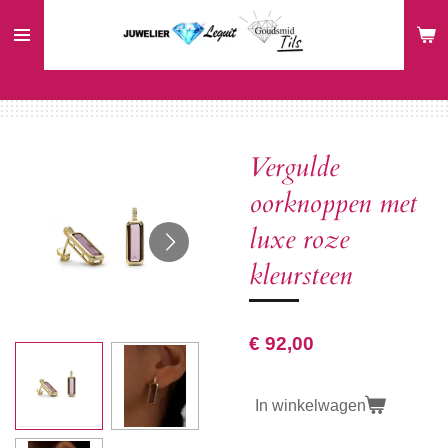
Ga
direct
naar
de
hoofdinhoud
Vergulde
oorknoppen met
luxe roze
kleursteen
€ 92,00
In winkelwagen