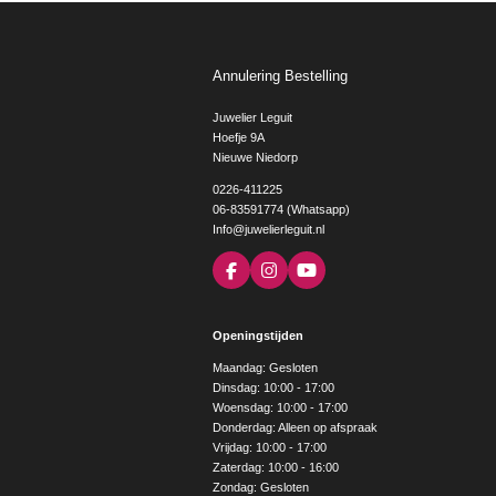
Annulering Bestelling
Juwelier Leguit
Hoefje 9A
Nieuwe Niedorp
0226-411225
06-83591774 (Whatsapp)
Info@juwelierleguit.nl
F
I
Y
a
n
o
c
s
u
e
t
T
Openingstijden
b
a
u
o
g
b
Maandag: Gesloten
o
r
e
Dinsdag: 10:00 - 17:00
k
a
Woensdag: 10:00 - 17:00
m
Donderdag: Alleen op afspraak
Vrijdag: 10:00 - 17:00
Zaterdag: 10:00 - 16:00
Zondag: Gesloten