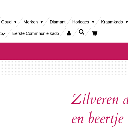
Goud
Merken
Diamant
Horloges
Kraamkado
5,-
Eerste Commnunie kado
Zilveren 
en beertje