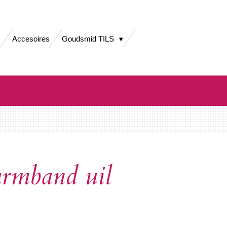
Accesoires
Goudsmid TILS
armband uil