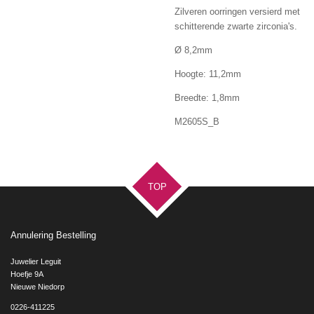
Zilveren oorringen versierd met
schitterende zwarte zirconia's.
Ø 8,2mm
Hoogte: 11,2mm
Breedte: 1,8mm
M2605S_B
TOP
Annulering Bestelling
Juwelier Leguit
Hoefje 9A
Nieuwe Niedorp
0226-411225