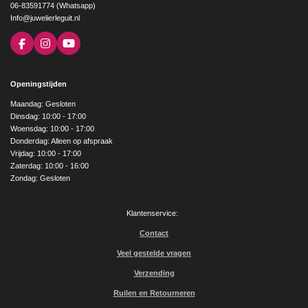
06-83591774 (Whatsapp)
Info@juwelierleguit.nl
F
I
Y
a
n
o
c
s
u
e
t
T
Openingstijden
b
a
u
o
g
b
Maandag: Gesloten
o
r
e
Dinsdag: 10:00 - 17:00
k
a
Woensdag: 10:00 - 17:00
m
Donderdag: Alleen op afspraak
Vrijdag: 10:00 - 17:00
Zaterdag: 10:00 - 16:00
Zondag: Gesloten
Klantenservice:
Contact
Veel gestelde vragen
Verzending
Ruilen en Retourneren