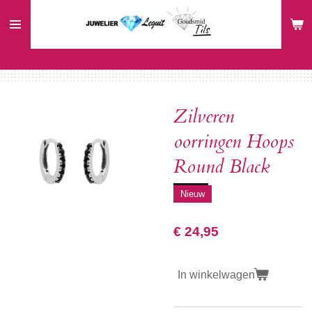
Ga
direct
naar
de
hoofdinhoud
Zilveren
oorringen Hoops
Round Black
Nieuw
€ 24,95
In winkelwagen