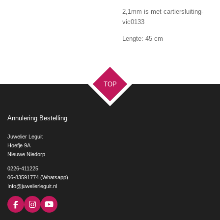
2,1mm is met cartiersluiting-
vic0133
Lengte: 45 cm
TOP
Annulering Bestelling
Juwelier Leguit
Hoefje 9A
Nieuwe Niedorp
0226-411225
06-83591774 (Whatsapp)
Info@juwelierleguit.nl
F
I
Y
a
n
o