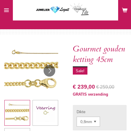
Ga
direct
naar
de
hoofdinhoud
Gourmet gouden
ketting 45cm
Sale!
€ 239,00
€ 259,00
GRATIS verzending
Dikte