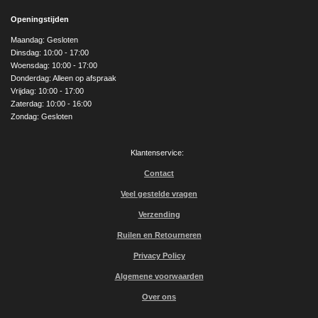
c
s
u
e
t
T
Openingstijden
b
a
u
o
g
b
Maandag: Gesloten
o
r
e
Dinsdag: 10:00 - 17:00
k
a
Woensdag: 10:00 - 17:00
m
Donderdag: Alleen op afspraak
Vrijdag: 10:00 - 17:00
Zaterdag: 10:00 - 16:00
Zondag: Gesloten
Klantenservice:
Contact
Veel gestelde vragen
Verzending
Ruilen en Retourneren
Privacy Policy
Algemene voorwaarden
Over ons