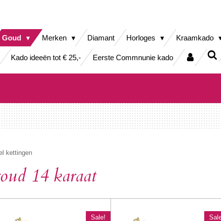
Goud
Merken
Diamant
Horloges
Kraamkado
Kado ideeën tot € 25,-
Eerste Commnunie kado
l kettingen
goud 14 karaat
Sale!
Sale