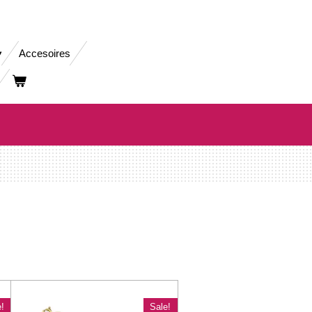
Accesoires
!
Sale!