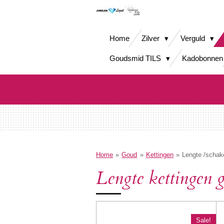
Ga
direct
naar
Home
Zilver
Verguld
de
hoofdinhoud
Goudsmid TILS
Kadobonnen
Home
»
Goud
»
Kettingen
»
Lengte /schake
Lengte kettingen 
Sale!