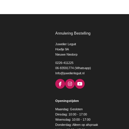
Annulering Bestelling
Juwelier Leguit
Hoefje 9A
Nieuwe Niedorp
0226-411225
06-83591774 (Whatsapp)
Info@juwelierleguit.nl
F
I
Y
a
n
o
c
s
u
e
t
T
Openingstijden
b
a
u
o
g
b
Maandag: Gesloten
o
r
e
Dinsdag: 10:00 - 17:00
k
a
Woensdag: 10:00 - 17:00
m
Donderdag: Alleen op afspraak