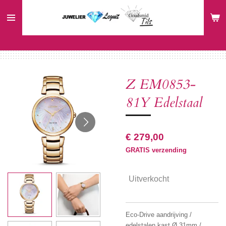
Ga
direct
naar
de
hoofdinhoud
Z EM0853-
81Y Edelstaal
€ 279,00
GRATIS verzending
Uitverkocht
Eco-Drive aandrijving /
edelstalen kast Ø 31mm /