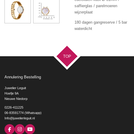
saffierglas / parelmoeren
wijzerplaat
180 dagen gangreserve / 5 bar
waterdicht
TOP
Annulering Bestelling
Juwelier Leguit
Hoefje 9A
Nieuwe Niedorp
0226-411225
06-83591774 (Whatsapp)
Info@juwelierleguit.nl
F
I
Y