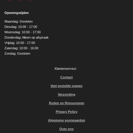
a
n
o
c
s
u
e
t
T
Openingstijden
b
a
u
o
g
b
Maandag: Gesloten
o
r
e
Dinsdag: 10:00 - 17:00
k
a
Woensdag: 10:00 - 17:00
m
Donderdag: Alleen op afspraak
Vrijdag: 10:00 - 17:00
Zaterdag: 10:00 - 16:00
Zondag: Gesloten
Klantenservice:
Contact
Veel gestelde vragen
Verzending
Ruilen en Retourneren
Privacy Policy
Algemene voorwaarden
Over ons