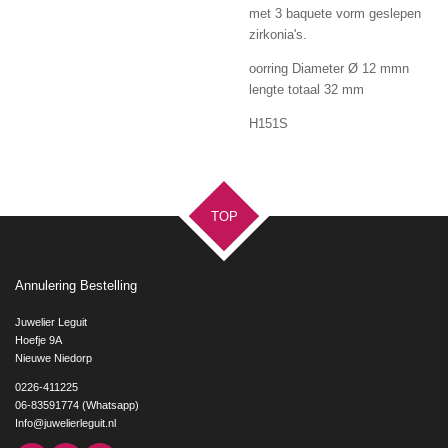
met 3 baquete vorm geslepen
zirkonia's.
oorring
Diameter Ø 12 mmn
lengte totaal 32 mm
H151S
TOP
Annulering Bestelling
Juwelier Leguit
Hoefje 9A
Nieuwe Niedorp
0226-411225
06-83591774 (Whatsapp)
Info@juwelierleguit.nl