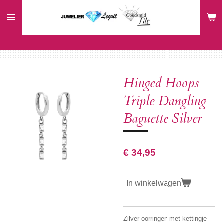
Ga
direct
naar
de
hoofdinhoud
Hinged Hoops
Triple Dangling
Baguette Silver
€ 34,95
In winkelwagen
Zilver oorringen met kettingje