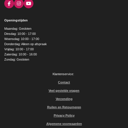
F
I
Y
a
n
o
c
s
u
e
t
T
Openingstijden
b
a
u
o
g
b
Maandag: Gesloten
o
r
e
Dinsdag: 10:00 - 17:00
k
a
Woensdag: 10:00 - 17:00
m
Donderdag: Alleen op afspraak
Vrijdag: 10:00 - 17:00
Zaterdag: 10:00 - 16:00
Zondag: Gesloten
Klantenservice:
Contact
Veel gestelde vragen
Verzending
Ruilen en Retourneren
Privacy Policy
Algemene voorwaarden