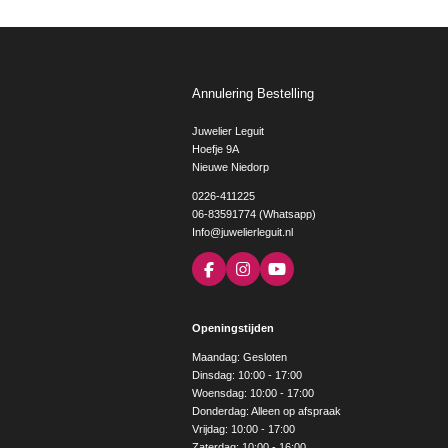
Annulering Bestelling
Juwelier Leguit
Hoefje 9A
Nieuwe Niedorp
0226-411225
06-83591774 (Whatsapp)
Info@juwelierleguit.nl
F
I
Y
a
n
o
c
s
u
e
t
T
Openingstijden
b
a
u
o
g
b
Maandag: Gesloten
o
r
e
Dinsdag: 10:00 - 17:00
k
a
Woensdag: 10:00 - 17:00
m
Donderdag: Alleen op afspraak
Vrijdag: 10:00 - 17:00
Zaterdag: 10:00 - 16:00