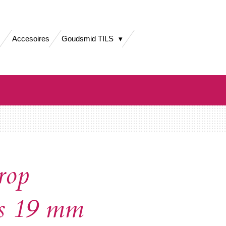
Accesoires
Goudsmid TILS
rop
rs 19 mm