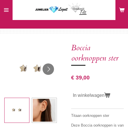
Ga
direct
naar
de
hoofdinhoud
Boccia
oorknoppen ster
€ 39,00
In winkelwagen
Titaan oorknoppen ster
Deze Boccia oorknoppen is van