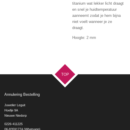
titanium wat lekker licht draagt
en snel je huidtemperatuur
aanneemt zodat je hem bijna
niet voelt wanneer je ze
draagt.
Hoogte: 2 mm
TOP
Annulering Bestelling
Juwelier Leguit
Hoefje 9A
Nieuwe Niedorp
0226-411225
06-83591774 (Whatsapp)