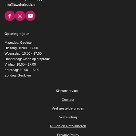
Info@juwelierleguit.nl
F
I
Y
a
n
o
c
s
u
e
t
T
Openingstijden
b
a
u
o
g
b
Maandag: Gesloten
o
r
e
Dinsdag: 10:00 - 17:00
k
a
Woensdag: 10:00 - 17:00
m
Donderdag: Alleen op afspraak
Vrijdag: 10:00 - 17:00
Zaterdag: 10:00 - 16:00
Zondag: Gesloten
Klantenservice:
Contact
Veel gestelde vragen
Verzending
Ruilen en Retourneren
Privacy Policy