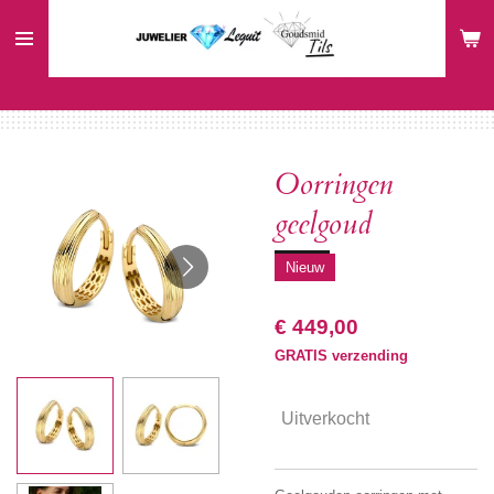
Ga
direct
naar
de
hoofdinhoud
Oorringen
geelgoud
Nieuw
€ 449,00
GRATIS verzending
Uitverkocht