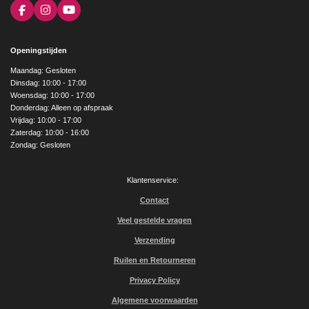
F
I
Y
a
n
o
c
s
u
e
t
T
Openingstijden
b
a
u
o
g
b
Maandag: Gesloten
o
r
e
Dinsdag: 10:00 - 17:00
k
a
Woensdag: 10:00 - 17:00
m
Donderdag: Alleen op afspraak
Vrijdag: 10:00 - 17:00
Zaterdag: 10:00 - 16:00
Zondag: Gesloten
Klantenservice:
Contact
Veel gestelde vragen
Verzending
Ruilen en Retourneren
Privacy Policy
Algemene voorwaarden