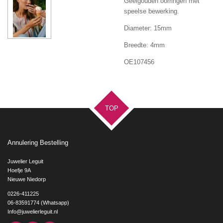
Geelgouden oorringen met
speelse bewerking.
Diameter: 15mm
Breedte: 4mm
OE107456
TOP
Annulering Bestelling
Juwelier Leguit
Hoefje 9A
Nieuwe Niedorp
0226-411225
06-83591774 (Whatsapp)
Info@juwelierleguit.nl