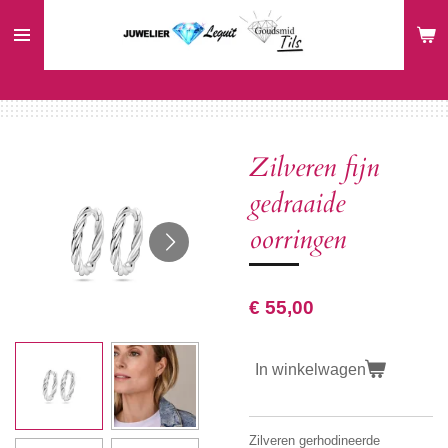
Ga
direct
naar
de
hoofdinhoud
Zilveren fijn
gedraaide
oorringen
€ 55,00
In winkelwagen
Zilveren gerhodineerde