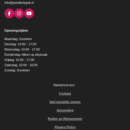
Info@juwelierleguit.nl
F
I
Y
a
n
o
c
s
u
e
t
T
Openingstijden
b
a
u
o
g
b
Maandag: Gesloten
o
r
e
Dinsdag: 10:00 - 17:00
k
a
Woensdag: 10:00 - 17:00
m
Donderdag: Alleen op afspraak
Vrijdag: 10:00 - 17:00
Zaterdag: 10:00 - 16:00
Zondag: Gesloten
Klantenservice:
Contact
Veel gestelde vragen
Verzending
Ruilen en Retourneren
Privacy Policy