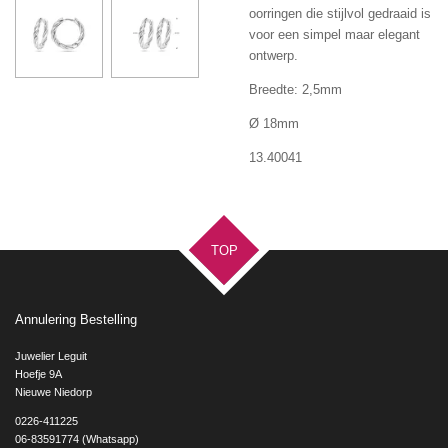
oorringen die stijlvol gedraaid is
voor een simpel maar elegant
ontwerp.
Breedte: 2,5mm
Ø 18mm
13.40041
TOP
Annulering Bestelling
Juwelier Leguit
Hoefje 9A
Nieuwe Niedorp
0226-411225
06-83591774 (Whatsapp)