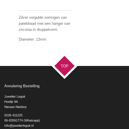
Zilver vergulde oorringen van
pareldraad met een hanger van
zirconia in druppelvorm.
Diameter: 13mm
TOP
Annulering Bestelling
Juwelier Leguit
Hoefje 9A
Nieuwe Niedorp
0226-411225
06-83591774 (Whatsapp)
Info@juwelierleguit.nl