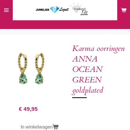
Ga
direct
naar
de
hoofdinhoud
Karma oorringen
ANNA
OCEAN
GREEN
goldplated
€ 49,95
In winkelwagen