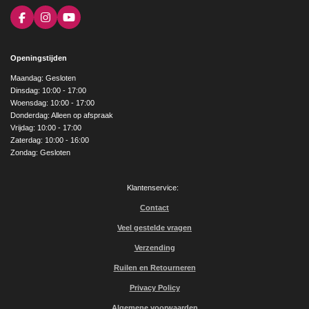
F
I
Y
a
n
o
c
s
u
e
t
T
Openingstijden
b
a
u
o
g
b
Maandag: Gesloten
o
r
e
Dinsdag: 10:00 - 17:00
k
a
Woensdag: 10:00 - 17:00
m
Donderdag: Alleen op afspraak
Vrijdag: 10:00 - 17:00
Zaterdag: 10:00 - 16:00
Zondag: Gesloten
Klantenservice:
Contact
Veel gestelde vragen
Verzending
Ruilen en Retourneren
Privacy Policy
Algemene voorwaarden