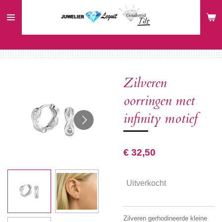
Ga
direct
naar
de
hoofdinhoud
Zilveren
oorringen met
infinity motief
€ 32,50
Uitverkocht
Zilveren gerhodineerde kleine