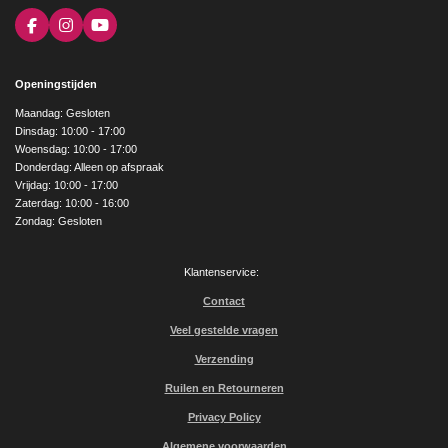
F
I
Y
a
n
o
c
s
u
e
t
T
Openingstijden
b
a
u
o
g
b
Maandag: Gesloten
o
r
e
Dinsdag: 10:00 - 17:00
k
a
Woensdag: 10:00 - 17:00
m
Donderdag: Alleen op afspraak
Vrijdag: 10:00 - 17:00
Zaterdag: 10:00 - 16:00
Zondag: Gesloten
Klantenservice:
Contact
Veel gestelde vragen
Verzending
Ruilen en Retourneren
Privacy Policy
Algemene voorwaarden