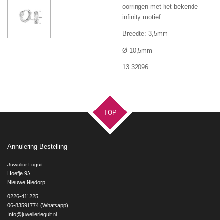
oorringen met het bekende
infinity motief.
Breedte: 3,5mm
Ø 10,5mm
13.32096
TOP
Annulering Bestelling
Juwelier Leguit
Hoefje 9A
Nieuwe Niedorp
0226-411225
06-83591774 (Whatsapp)
Info@juwelierleguit.nl